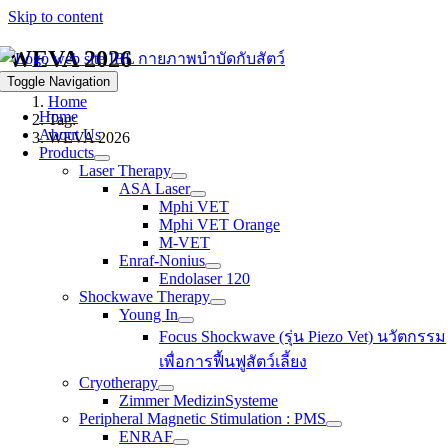
Skip to content
WEVA 2026
Toggle Navigation
Home
Home
Tag:
About Us
WEVA 2026
Products
Laser Therapy
ASA Laser
Mphi VET
Mphi VET Orange
M-VET
Enraf-Nonius
Endolaser 120
Shockwave Therapy
Young In
Focus Shockwave (รุ่น Piezo Vet) นวัตกรรม
เพื่อการฟื้นฟูสัตว์เลี้ยง
Cryotherapy
Zimmer MedizinSysteme
Peripheral Magnetic Stimulation : PMS
ENRAF