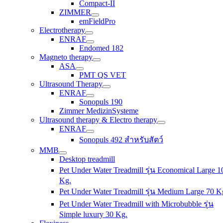
Compact-II
ZIMMER
emFieldPro
Electrotherapy
ENRAF
Endomed 182
Magneto therapy
ASA
PMT QS VET
Ultrasound Therapy
ENRAF
Sonopuls 190
Zimmer MedizinSysteme
Ultrasound therapy & Electro therapy
ENRAF
Sonopuls 492 สำหรับสัตว์
MMB
Desktop treadmill
Pet Under Water Treadmill รุ่น Economical Large 1
Kg.
Pet Under Water Treadmill รุ่น Medium Large 70 K
Pet Under Water Treadmill with Microbubble รุ่น
Simple luxury 30 Kg.