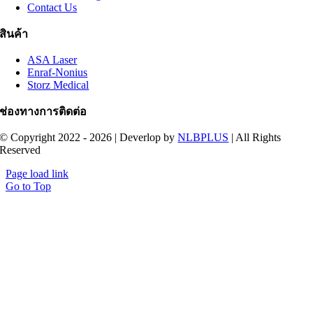
Contact Us
สินค้า
ASA Laser
Enraf-Nonius
Storz Medical
ช่องทางการติดต่อ
© Copyright 2022 - 2026 | Deverlop by
NLBPLUS
| All Rights
Reserved
Page load link
Go to Top