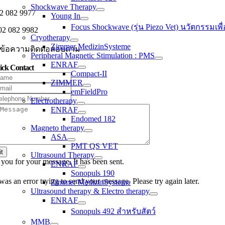
Shockwave Therapy
2 082 9977
Young In
Focus Shockwave (รุ่น Piezo Vet) นวัตกรรมเพื่อ
2 082 9982
Cryotherapy
Zimmer MedizinSysteme
งข้อความติดต่อสอบถาม
Peripheral Magnetic Stimulation : PMS
ENRAF
ick Contact
Compact-II
ZIMMER
emFieldPro
Electrotherapy
ENRAF
Endomed 182
Magneto therapy
ASA
PMT QS VET
t
Ultrasound Therapy
you for your message. It has been sent.
ENRAF
Sonopuls 190
as an error trying to send your message. Please try again later.
Zimmer MedizinSysteme
Ultrasound therapy & Electro therapy
ENRAF
Sonopuls 492 สำหรับสัตว์
MMB