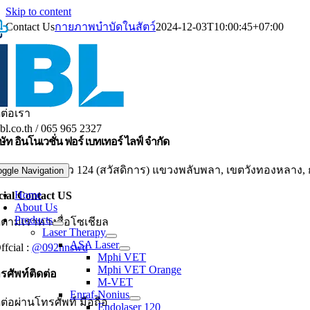
Skip to content
Contact Us
กายภาพบำบัดในสัตว์
2024-12-03T10:00:45+07:00
ดต่อเรา
bl.co.th / 065 965 2327
ษัท อินโนเวชั่น ฟอร์ เบทเทอร์ ไลฟ์ จำกัด
/50 ซ. ลาดพร้าว 124 (สวัสดิการ) แขวงพลับพลา, เขตวังทองหลาง
oggle Navigation
Home
cial Contact US
About Us
Products
ดตามเราทางสื่อโซเชียล
Laser Therapy
ASA Laser
ffcial :
@092nnswd
Mphi VET
Mphi VET Orange
รศัพท์ติดต่อ
M-VET
Enraf-Nonius
ดต่อผ่านโทรศัพท์ มือถือ
Endolaser 120