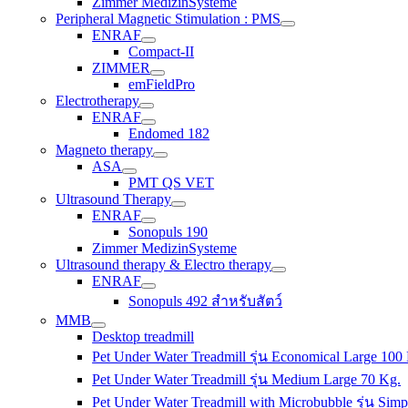
Zimmer MedizinSysteme
Peripheral Magnetic Stimulation : PMS
ENRAF
Compact-II
ZIMMER
emFieldPro
Electrotherapy
ENRAF
Endomed 182
Magneto therapy
ASA
PMT QS VET
Ultrasound Therapy
ENRAF
Sonopuls 190
Zimmer MedizinSysteme
Ultrasound therapy & Electro therapy
ENRAF
Sonopuls 492 สำหรับสัตว์
MMB
Desktop treadmill
Pet Under Water Treadmill รุ่น Economical Large 100
Pet Under Water Treadmill รุ่น Medium Large 70 Kg.
Pet Under Water Treadmill with Microbubble รุ่น Simp