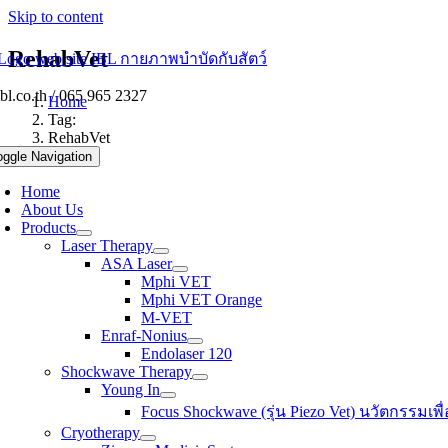
Skip to content
RehabVet
bl.co.th / 065 965 2327
Home
Tag:
RehabVet
oggle Navigation
Home
About Us
Products
Laser Therapy
ASA Laser
Mphi VET
Mphi VET Orange
M-VET
Enraf-Nonius
Endolaser 120
Shockwave Therapy
Young In
Focus Shockwave (รุ่น Piezo Vet) นวัตกรรมเพื่อ
Cryotherapy