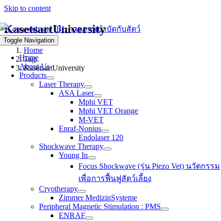
Skip to content
KasetsartUniversity
Toggle Navigation
Home
Home
Tag:
About Us
KasetsartUniversity
Products
Laser Therapy
ASA Laser
Mphi VET
Mphi VET Orange
M-VET
Enraf-Nonius
Endolaser 120
Shockwave Therapy
Young In
Focus Shockwave (รุ่น Piezo Vet) นวัตกรรม
เพื่อการฟื้นฟูสัตว์เลี้ยง
Cryotherapy
Zimmer MedizinSysteme
Peripheral Magnetic Stimulation : PMS
ENRAF