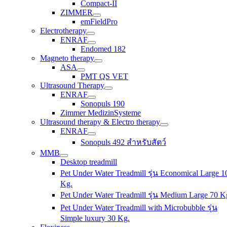
Compact-II
ZIMMER
emFieldPro
Electrotherapy
ENRAF
Endomed 182
Magneto therapy
ASA
PMT QS VET
Ultrasound Therapy
ENRAF
Sonopuls 190
Zimmer MedizinSysteme
Ultrasound therapy & Electro therapy
ENRAF
Sonopuls 492 สำหรับสัตว์
MMB
Desktop treadmill
Pet Under Water Treadmill รุ่น Economical Large 1
Kg.
Pet Under Water Treadmill รุ่น Medium Large 70 K
Pet Under Water Treadmill with Microbubble รุ่น
Simple luxury 30 Kg.