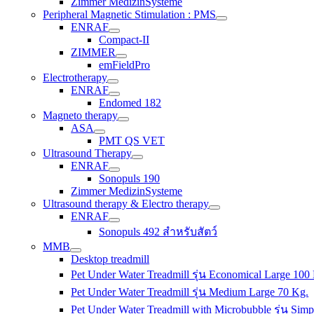
Zimmer MedizinSysteme
Peripheral Magnetic Stimulation : PMS
ENRAF
Compact-II
ZIMMER
emFieldPro
Electrotherapy
ENRAF
Endomed 182
Magneto therapy
ASA
PMT QS VET
Ultrasound Therapy
ENRAF
Sonopuls 190
Zimmer MedizinSysteme
Ultrasound therapy & Electro therapy
ENRAF
Sonopuls 492 สำหรับสัตว์
MMB
Desktop treadmill
Pet Under Water Treadmill รุ่น Economical Large 100
Pet Under Water Treadmill รุ่น Medium Large 70 Kg.
Pet Under Water Treadmill with Microbubble รุ่น Simp