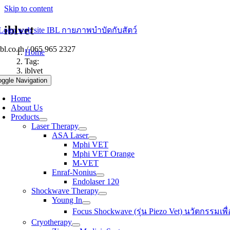
Skip to content
iblvet
bl.co.th / 065 965 2327
Home
Tag:
iblvet
oggle Navigation
Home
About Us
Products
Laser Therapy
ASA Laser
Mphi VET
Mphi VET Orange
M-VET
Enraf-Nonius
Endolaser 120
Shockwave Therapy
Young In
Focus Shockwave (รุ่น Piezo Vet) นวัตกรรมเพื่อ
Cryotherapy