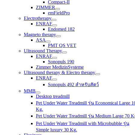
Compact-II
ZIMMER
emFieldPro
Electrotherapy
ENRAF
Endomed 182
Magneto therapy
ASA
PMT QS VET
Ultrasound Therapy
ENRAF
Sonopuls 190
Zimmer MedizinSysteme
Ultrasound therapy & Electro therapy
ENRAF
Sonopuls 492 สำหรับสัตว์
MMB
Desktop treadmill
Pet Under Water Treadmill รุ่น Economical Large 1
Kg.
Pet Under Water Treadmill รุ่น Medium Large 70 K
Pet Under Water Treadmill with Microbubble รุ่น
Simple luxury 30 Kg.