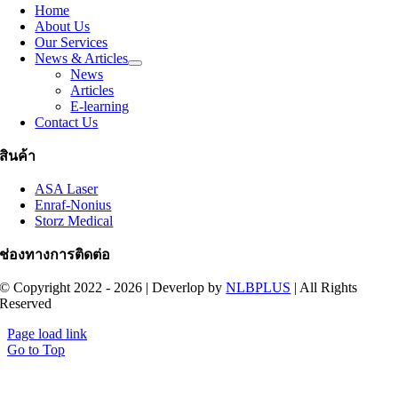
Home
About Us
Our Services
News & Articles
News
Articles
E-learning
Contact Us
สินค้า
ASA Laser
Enraf-Nonius
Storz Medical
ช่องทางการติดต่อ
© Copyright 2022 - 2026 | Deverlop by
NLBPLUS
| All Rights
Reserved
Page load link
Go to Top