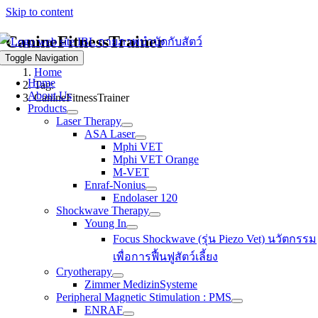
Skip to content
CanineFitnessTrainer
Toggle Navigation
Home
Home
Tag:
About Us
CanineFitnessTrainer
Products
Laser Therapy
ASA Laser
Mphi VET
Mphi VET Orange
M-VET
Enraf-Nonius
Endolaser 120
Shockwave Therapy
Young In
Focus Shockwave (รุ่น Piezo Vet) นวัตกรรม
เพื่อการฟื้นฟูสัตว์เลี้ยง
Cryotherapy
Zimmer MedizinSysteme
Peripheral Magnetic Stimulation : PMS
ENRAF