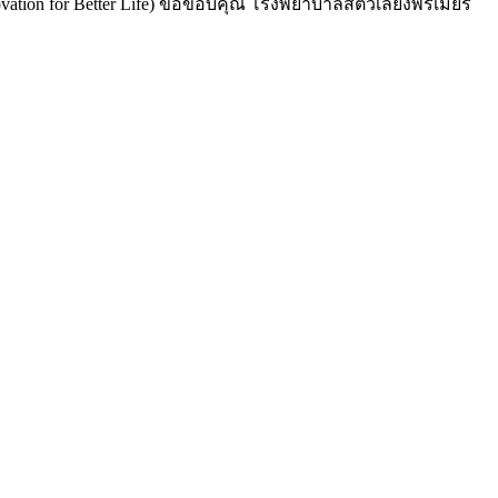
tion for Better Life) ขอขอบคุณ โรงพยาบาลสัตว์เลี้ยงพรีเมียร์