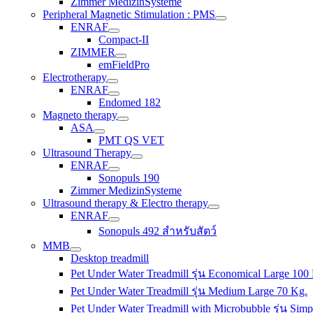
Zimmer MedizinSysteme
Peripheral Magnetic Stimulation : PMS
ENRAF
Compact-II
ZIMMER
emFieldPro
Electrotherapy
ENRAF
Endomed 182
Magneto therapy
ASA
PMT QS VET
Ultrasound Therapy
ENRAF
Sonopuls 190
Zimmer MedizinSysteme
Ultrasound therapy & Electro therapy
ENRAF
Sonopuls 492 สำหรับสัตว์
MMB
Desktop treadmill
Pet Under Water Treadmill รุ่น Economical Large 100
Pet Under Water Treadmill รุ่น Medium Large 70 Kg.
Pet Under Water Treadmill with Microbubble รุ่น Simp