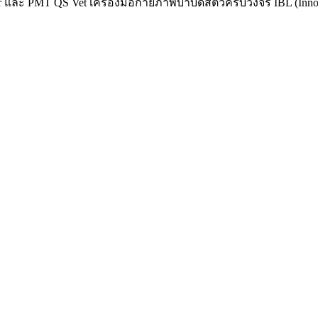
er และ PMT QS Vet เครื่องมือกายภาพบำบัดสัตว์ครบวงจร IBL (Innova