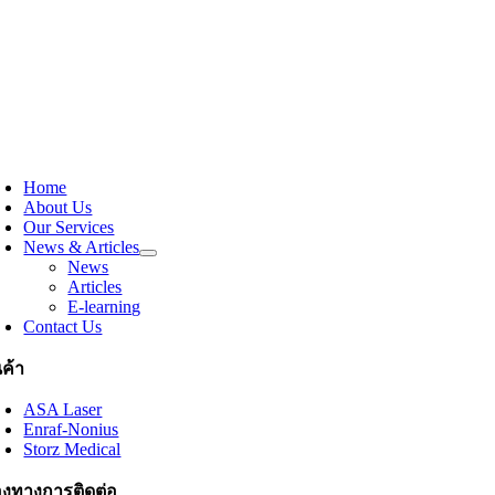
Home
About Us
Our Services
News & Articles
News
Articles
E-learning
Contact Us
นค้า
ASA Laser
Enraf-Nonius
Storz Medical
องทางการติดต่อ