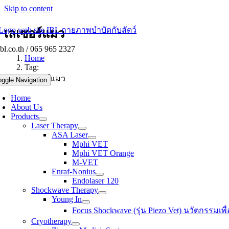
Skip to content
เลเซอร์แมว
bl.co.th / 065 965 2327
Home
Tag:
เลเซอร์แมว
oggle Navigation
Home
About Us
Products
Laser Therapy
ASA Laser
Mphi VET
Mphi VET Orange
M-VET
Enraf-Nonius
Endolaser 120
Shockwave Therapy
Young In
Focus Shockwave (รุ่น Piezo Vet) นวัตกรรมเพื่อ
Cryotherapy