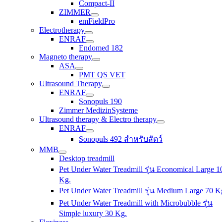
Compact-II
ZIMMER
emFieldPro
Electrotherapy
ENRAF
Endomed 182
Magneto therapy
ASA
PMT QS VET
Ultrasound Therapy
ENRAF
Sonopuls 190
Zimmer MedizinSysteme
Ultrasound therapy & Electro therapy
ENRAF
Sonopuls 492 สำหรับสัตว์
MMB
Desktop treadmill
Pet Under Water Treadmill รุ่น Economical Large 1
Kg.
Pet Under Water Treadmill รุ่น Medium Large 70 K
Pet Under Water Treadmill with Microbubble รุ่น
Simple luxury 30 Kg.