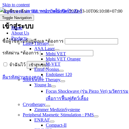
Skip to content
บัญชีของฉัน
กายภาพบำบัดในสัตว์
2022-03-10T06:10:08+07:00
Toggle Navigation
เข้าสู่ระบบ
Home
About Us
Products
ชื่อผู้ใช้หรือที่อยู่อีเมล
*
ต้องการ
Laser Therapy
ASA Laser
รหัสผ่าน
*
ต้องการ
Mphi VET
Mphi VET Orange
M-VET
จำฉันไว้
เข้าสู่ระบบ
Enraf-Nonius
Endolaser 120
ลืมรหัสผ่านของคุณ?
Shockwave Therapy
Young In
Focus Shockwave (รุ่น Piezo Vet) นวัตกรรม
เพื่อการฟื้นฟูสัตว์เลี้ยง
Cryotherapy
Zimmer MedizinSysteme
Peripheral Magnetic Stimulation : PMS
ENRAF
Compact-II