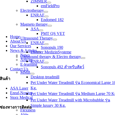
ZIMMER
emFieldPro
Electrotherapy
ENRAF
Endomed 182
Magneto therapy
ASA
PMT QS VET
Home
Ultrasound Therapy
About Us
ENRAF
Our Services
Sonopuls 190
News & Articles
Zimmer MedizinSysteme
News
Ultrasound therapy & Electro therapy
Articles
ENRAF
E-learning
Sonopuls 492 สำหรับสัตว์
Contact Us
MMB
Desktop treadmill
สินค้า
Pet Under Water Treadmill รุ่น Economical Large 1
Kg.
ASA Laser
Enraf-Nonius
Pet Under Water Treadmill รุ่น Medium Large 70 K
Storz Medical
Pet Under Water Treadmill with Microbubble รุ่น
Simple luxury 30 Kg.
ช่องทางการติดต่อ
Flexiness
Able