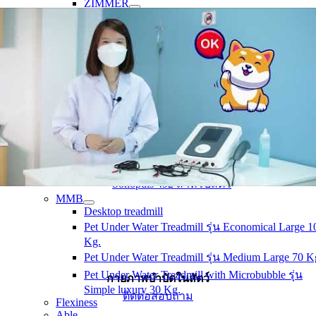
ZIMMER
emFieldPro
Electrotherapy
ENRAF
Endomed 182
Magneto therapy
ASA
PMT QS VET
Ultrasound Therapy
ENRAF
Sonopuls 190
Zimmer MedizinSysteme
Ultrasound therapy & Electro therapy
ENRAF
Sonopuls 492 สำหรับสัตว์
MMB
Desktop treadmill
Pet Under Water Treadmill รุ่น Economical Large 1
Kg.
Pet Under Water Treadmill รุ่น Medium Large 70 K
Pet Under Water Treadmill with Microbubble รุ่น
กายภาพบำบัดในสัตว์
Simple luxury 30 Kg.
ติดต่อสอบถาม
Flexiness
Able