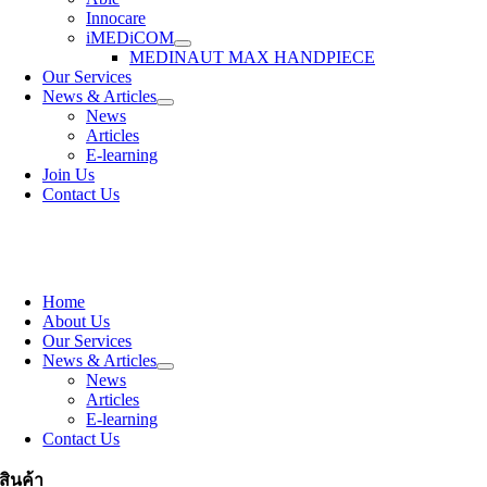
Innocare
iMEDiCOM
MEDINAUT MAX HANDPIECE
Our Services
News & Articles
News
Articles
E-learning
Join Us
Contact Us
Home
About Us
Our Services
News & Articles
News
Articles
E-learning
Contact Us
สินค้า