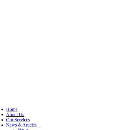
Home
About Us
Our Services
News & Articles