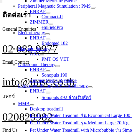
Zimmer MedizinSysteme
Peripheral Magnetic Stimulation : PMS
ENRAF
ติดต่อเรา
Compact-II
ZIMMER
emFieldPro
General Enquiries
Electrotherapy
ENRAF
Endomed 182
02 082 9977
Magneto therapy
ASA
PMT QS VET
Email Contact
Ultrasound Therapy
ENRAF
Sonopuls 190
info@imsc.co.th
Zimmer MedizinSysteme
Ultrasound therapy & Electro therapy
ENRAF
แฟกซ์
Sonopuls 492 สำหรับสัตว์
MMB
Desktop treadmill
020829982
Pet Under Water Treadmill รุ่น Economical Large 100
Pet Under Water Treadmill รุ่น Medium Large 70 Kg.
Find Us
Pet Under Water Treadmill with Microbubble รุ่น Simp