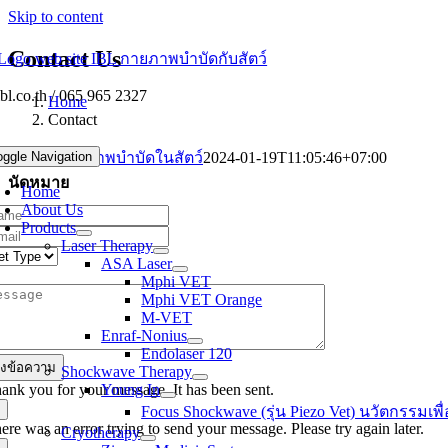
Skip to content
Contact Us
bl.co.th / 065 965 2327
Home
Contact
Contact
กายภาพบำบัดในสัตว์
2024-01-19T11:05:46+07:00
oggle Navigation
นัดหมาย
Home
About Us
Products
Laser Therapy
ASA Laser
Mphi VET
Mphi VET Orange
M-VET
Enraf-Nonius
Endolaser 120
่งข้อความ
Shockwave Therapy
ank you for your message. It has been sent.
Young In
Focus Shockwave (รุ่น Piezo Vet) นวัตกรรมเพื่อ
ere was an error trying to send your message. Please try again later.
Cryotherapy